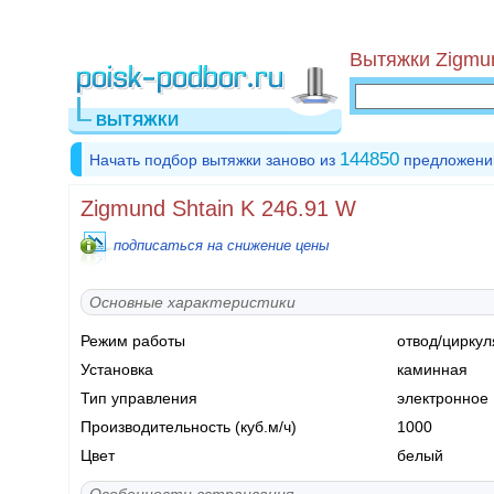
Вытяжки Zigmun
ВЫТЯЖКИ
144850
Начать подбор вытяжки заново из
предложени
Zigmund Shtain K 246.91 W
подписаться на снижение цены
Основные характеристики
Режим работы
отвод/циркул
Установка
каминная
Тип управления
электронное
Производительность (куб.м/ч)
1000
Цвет
белый