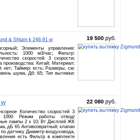
19 500
руб.
d & Shtain k 246.91 w
нсорный; Элементы управления:
льность: 1000 м3/час; Фильтр:
ичество скоростей: 3 скорости;
а производства: Китай; Материал:
 нет; Таймер: есть; Размеры, см:
овень шума, Дб: 65; Тип вытяжки:
22 080
руб.
1 W
нсорное Количество скоростей 3
с; 1000 Режим работы отвод/
ные лампы 2 x 10; Вт Дисплей ЖК
ма, дБ 65 Антивозвратный; клапан
 по датчику Диаметр воздуховода,
авления есть Фильтр в комплекте