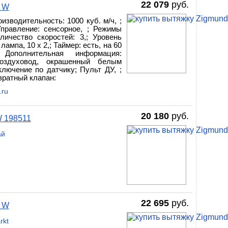
22 079
руб.
1 W
оизводительность: 1000 куб. м/ч, ;
Управление: сенсорное, ; Режимы
личество скоростей: 3,; Уровень
ампа, 10 х 2,; Таймер: есть, на 60
Дополнительная информация:
Воздуховод, окрашенный белым
лючение по датчику; Пульт ДУ, ;
звратный клапан:
.ru
20 180
руб.
W 198511
ай
22 695
руб.
1 W
rkt