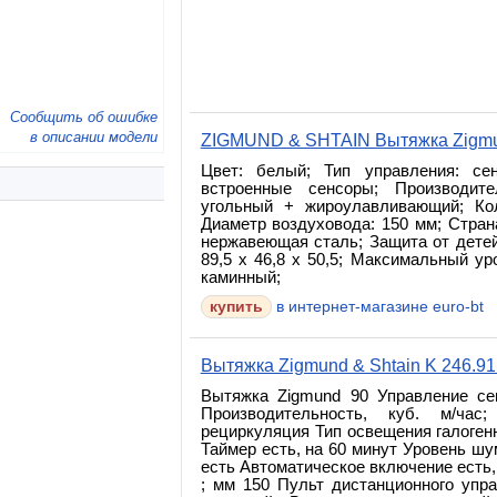
Сообщить об ошибке
в описании модели
ZIGMUND & SHTAIN Вытяжка Zigmun
Цвет: белый; Тип управления: се
встроенные сенсоры; Производите
угольный + жироулавливающий; Кол
Диаметр воздуховода: 150 мм; Стран
нержавеющая сталь; Защита от детей:
89,5 x 46,8 x 50,5; Максимальный ур
каминный;
в интернет-магазине euro-bt
Вытяжка Zigmund & Shtain K 246.9
Вытяжка Zigmund 90 Управление се
Производительность, куб. м/ча
рециркуляция Тип освещения галоген
Таймер есть, на 60 минут Уровень шу
есть Автоматическое включение есть,
; мм 150 Пульт дистанционного упр