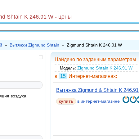
d Shtain K 246.91 W - цены
й
»
Вытяжки Zigmund Shtain
» Zigmund Shtain K 246.91 W
Найдено по заданным параметрам
Zigmund Shtain K 246.91 W
Модель:
в
15
Интернет-магазинах:
Вытяжка Zigmund & Shtain K 246.9
яция воздуха
купить
в интернет-магазине