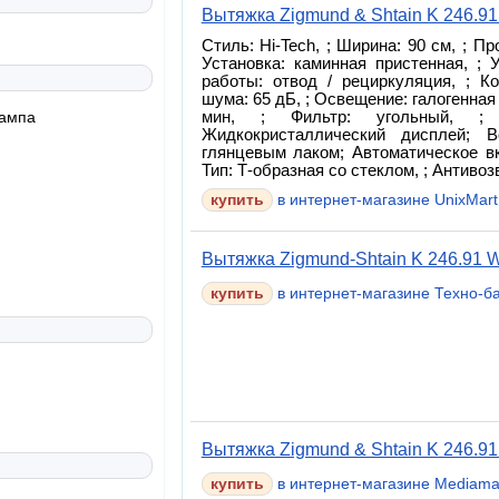
Вытяжка Zigmund & Shtain K 246.9
Стиль: Hi-Tech, ; Ширина: 90 см, ; Пр
Установка: каминная пристенная, ; 
работы: отвод / рециркуляция, ; Ко
шума: 65 дБ, ; Освещение: галогенная л
лампа
мин, ; Фильтр: угольный, ; 
Жидкокристаллический дисплей; 
глянцевым лаком; Автоматическое вк
Тип: Т-образная со стеклом, ; Антиво
купить
в интернет-магазине UnixMart
Вытяжка Zigmund-Shtain K 246.91 
купить
в интернет-магазине Техно-б
Вытяжка Zigmund & Shtain K 246.9
в интернет-магазине Mediama