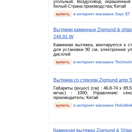
угольный; Воздуховод окрашенны
белый Страна производства; Китай
в интернет-магазине Хаус БТ
Вытяжки каминные Zigmund & shtai
246.91 W
Каминная вытяжка, монтируется к ст
для установки 90 см, электронное у
дисплей
в интернет-магазине Technohit
Вытяжка со стеклом Zigmund amp S
Габариты (вхшхг) (см) : 46.8-74 x 89.
м/час) : 1000; Управление: сен
производитель: Китай
в интернет-магазине Holodilnik
Каминная вытяжка Zigmund & Shtai