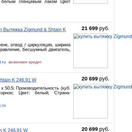
й белым глянцевым лаком Цвет
21 699
руб.
n Вытяжка Zigmund & Shtain K
ене, отвод / циркуляция, ширина
правление, бесшумный двигатель,
.ru
возможен кредит
20 699
руб.
htain K 246.91 W
5 x 50.5; Производительность (куб.
сорное; Цвет: белый; Страна-
.ru
20 699
руб.
n K 246.91 W