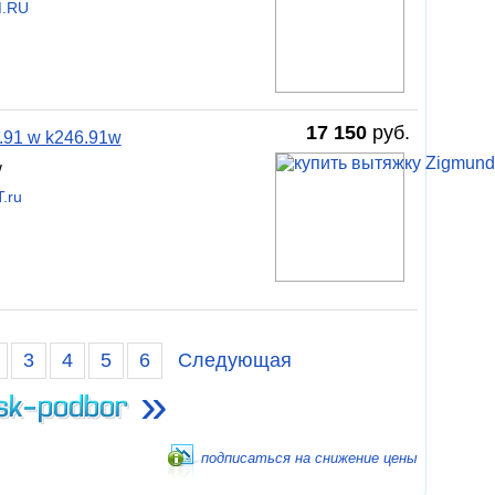
M.RU
17 150
руб.
91 w k246.91w
w
.ru
3
4
5
6
Следующая
»
подписаться на снижение цены